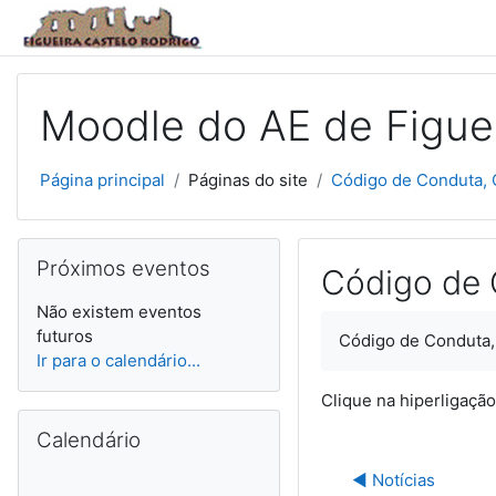
Ir para o conteúdo principal
Moodle do AE de Figuei
Página principal
Páginas do site
Código de Conduta, 
Ignorar Próximos eventos
Próximos eventos
Código de 
Não existem eventos
futuros
Código de Conduta,
Ir para o calendário...
Clique na hiperligaçã
Ignorar Calendário
Calendário
◀︎ Notícias