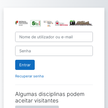
Ir para o conteúdo principal
Entrar em Moodl
Nome de utilizador ou e-mail
Senha
Entrar
Recuperar senha
Algumas disciplinas podem
aceitar visitantes