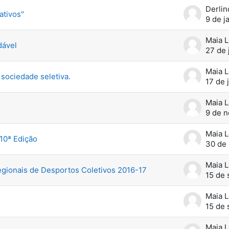
Derlin
ativos"
9 de j
Maia 
dável
27 de 
Maia 
 sociedade seletiva.
17 de 
Maia 
9 de 
Maia 
 10ª Edição
30 de 
Maia 
ionais de Desportos Coletivos 2016-17
15 de
Maia 
15 de
Maia 