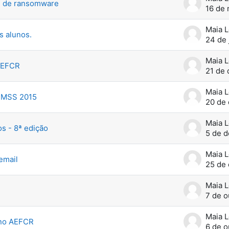
e de ransomware
16 de 
Maia 
s alunos.
24 de 
Maia 
AEFCR
21 de
Maia 
TIMSS 2015
20 de
Maia 
s - 8ª edição
5 de 
Maia 
email
25 de 
Maia 
7 de o
Maia 
 no AEFCR
6 de o