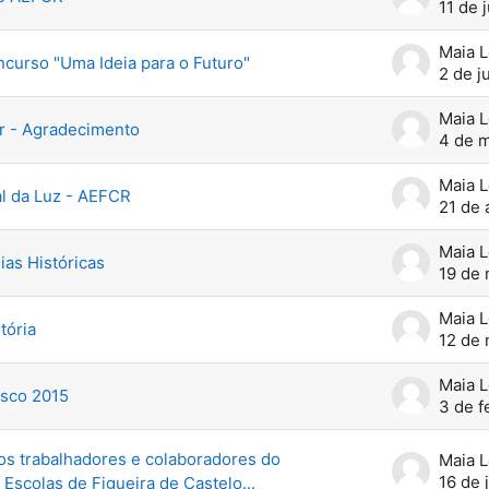
11 de 
Maia 
ncurso "Uma Ideia para o Futuro"
2 de j
Maia 
r - Agradecimento
4 de m
Maia 
al da Luz - AEFCR
21 de 
Maia 
ias Históricas
19 de 
Maia 
tória
12 de 
Maia 
sco 2015
3 de f
os trabalhadores e colaboradores do
Maia 
16 de 
scolas de Figueira de Castelo...