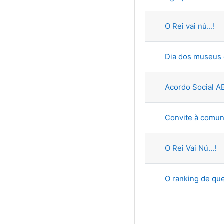
O Rei vai nú...!
Dia dos museus
Acordo Social A
Convite à comun
O Rei Vai Nú...!
O ranking de que