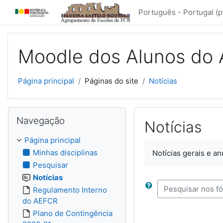
Ir para o conteúdo principal
Português - Portugal ‎(pt
Moodle dos Alunos do
Página principal
Páginas do site
Notícias
Ignorar Navegação
Navegação
Notícias
Página principal
Minhas disciplinas
Notícias gerais e a
Pesquisar
Notícias
Regulamento Interno
Pesquisar nos fór
do AEFCR
Plano de Contingência