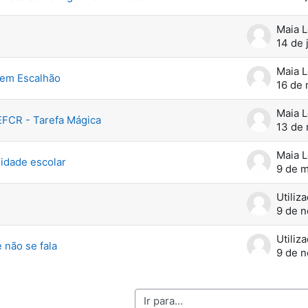
Maia 
14 de 
Maia 
 em Escalhão
16 de 
Maia 
EFCR - Tarefa Mágica
13 de 
Maia 
idade escolar
9 de m
9 de 
 não se fala
9 de 
Ir para...