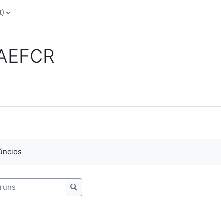
)‎
 AEFCR
núncios
uns
Pesquisar nos fóruns