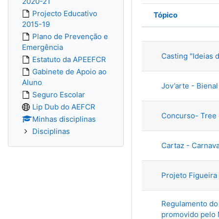
2020-21
Projecto Educativo
Tópico
2015-19
Estado
Lista de tópi
Plano de Prevenção e
Emergência
Casting "Ideias 
Estatuto da APEEFCR
Gabinete de Apoio ao
Aluno
Jov’arte - Biena
Seguro Escolar
Lip Dub do AEFCR
Concurso- Tree 
Minhas disciplinas
Disciplinas
Cartaz - Carnava
Projeto Figueira
Regulamento do 
promovido pelo M