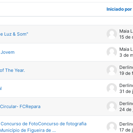
Iniciado por
cos. A mostrar 48 de 48 tópicos
Maia 
de Luz & Som"
15 de
Maia 
l Jovem
3 de 
Derlin
of The Year.
19 de 
Derlin
l
31 de 
Derlin
 Circular- FCRepara
24 de 
Concurso de FotoConcurso de fotografia
Derlin
17 de 
unicípio de Figueira de ...