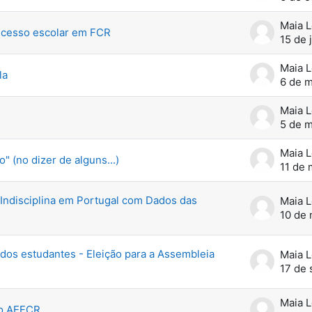
Maia 
ucesso escolar em FCR
15 de 
Maia 
la
6 de m
Maia 
5 de m
Maia 
" (no dizer de alguns...)
11 de 
 Indisciplina em Portugal com Dados das
Maia 
10 de 
dos estudantes - Eleição para a Assembleia
Maia 
17 de
Maia 
do AEFCR