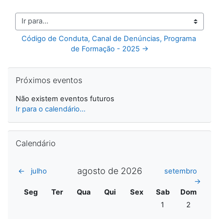
Ir para...
Código de Conduta, Canal de Denúncias, Programa 
de Formação - 2025 →
Ignorar Próximos eventos
Próximos eventos
Não existem eventos futuros
Ir para o calendário...
Ignorar Calendário
Calendário
agosto de 2026
←
julho
setembro
→
Segunda
Terça
Quarta
Quinta
Sexta
Sábado
Domingo
Seg
Ter
Qua
Qui
Sex
Sab
Dom
Sem eventos, sába
Sem evento
1
2