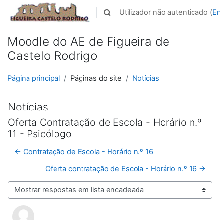
Ir para o conteúdo principal
Utilizador não autenticado (
En
Alternar a entrada da pesquisa
Moodle do AE de Figueira de
Castelo Rodrigo
Página principal
Páginas do site
Notícias
Notícias
Oferta Contratação de Escola - Horário n.º
11 - Psicólogo
← Contratação de Escola - Horário n.º 16
Oferta contratação de Escola - Horário n.º 16 →
Modo de visualização