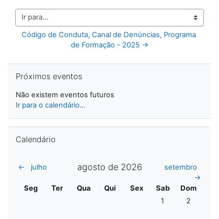
Ir para...
Código de Conduta, Canal de Denúncias, Programa 
de Formação - 2025 →
Ignorar Próximos eventos
Próximos eventos
Não existem eventos futuros
Ir para o calendário...
Ignorar Calendário
Calendário
agosto de 2026
←
julho
setembro
→
Segunda
Terça
Quarta
Quinta
Sexta
Sábado
Domingo
Seg
Ter
Qua
Qui
Sex
Sab
Dom
Sem eventos, sába
Sem evento
1
2