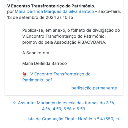
V Encontro Transfronteiriço do Património.
Número de respostas: 0
por
Maria Derlinda Marques da Silva Barroco
-
sexta-feira,
13 de setembro de 2024 às 10:15
Publica-se, em anexo, o folheto de divulgação do
V Encontro Transfronteiriço do Património,
promovido pela Associação RIBACVDANA.
A Subdiretora
Maria Derlinda Barroco
V Encontro Transfronteiriço do
Património..pdf
Hiperligação permanente
← Assunto: Mudança de escola das turmas do 3.ºA,
4.ºA, 4.ºB, 5.ºA e 5.ºB.
Lista de Graduação Final - Horário n.º 4 (550) →