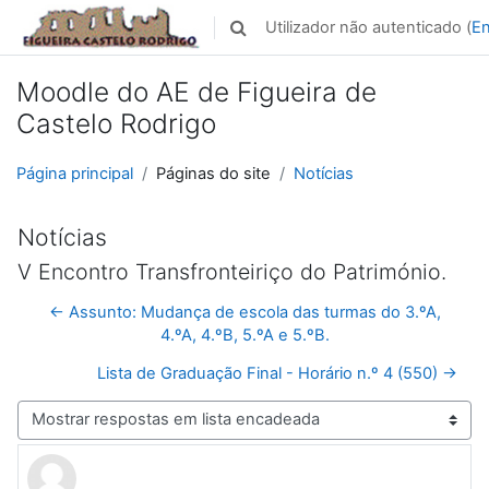
Ir para o conteúdo principal
Utilizador não autenticado (
En
Alternar a entrada da pesquisa
Moodle do AE de Figueira de
Castelo Rodrigo
Página principal
Páginas do site
Notícias
Notícias
V Encontro Transfronteiriço do Património.
← Assunto: Mudança de escola das turmas do 3.ºA,
4.ºA, 4.ºB, 5.ºA e 5.ºB.
Lista de Graduação Final - Horário n.º 4 (550) →
Modo de visualização