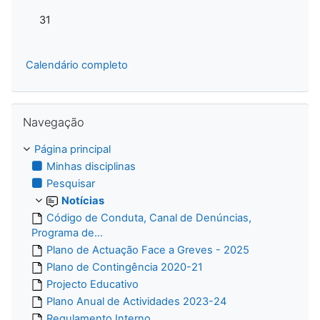
Sem eventos, segunda-feira, 31 de agosto
31
Calendário completo
Ignorar Navegação
Navegação
Página principal
Minhas disciplinas
Pesquisar
Notícias
Código de Conduta, Canal de Denúncias,
Programa de...
Plano de Actuação Face a Greves - 2025
Plano de Contingência 2020-21
Projecto Educativo
Plano Anual de Actividades 2023-24
Regulamento Interno