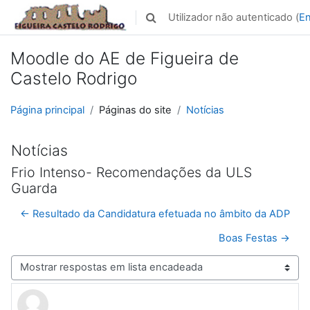
Ir para o conteúdo principal
Utilizador não autenticado (
En
Alternar a entrada da pesquisa
Moodle do AE de Figueira de
Castelo Rodrigo
Página principal
Páginas do site
Notícias
Notícias
Frio Intenso- Recomendações da ULS
Guarda
← Resultado da Candidatura efetuada no âmbito da ADP
Boas Festas →
Modo de visualização