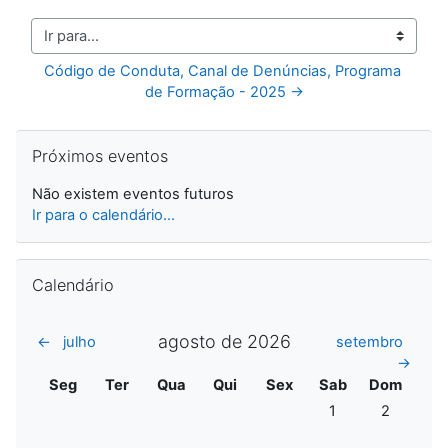
Ir para...
Código de Conduta, Canal de Denúncias, Programa 
de Formação - 2025 →
Ignorar Próximos eventos
Próximos eventos
Não existem eventos futuros
Ir para o calendário...
Ignorar Calendário
Calendário
agosto de 2026
←
julho
setembro
→
Segunda
Terça
Quarta
Quinta
Sexta
Sábado
Domingo
Seg
Ter
Qua
Qui
Sex
Sab
Dom
Sem eventos, sába
Sem evento
1
2