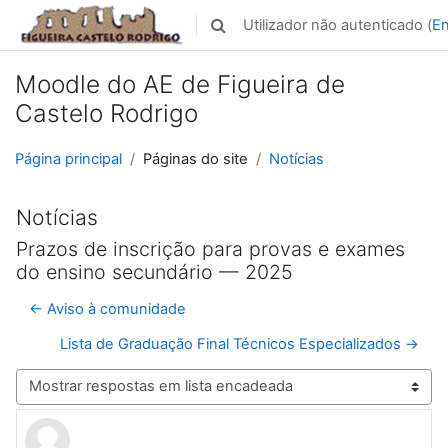
Ir para o conteúdo principal
Utilizador não autenticado (
En
Alternar a entrada da pesquisa
Moodle do AE de Figueira de
Castelo Rodrigo
Página principal
Páginas do site
Notícias
Notícias
Prazos de inscrição para provas e exames
do ensino secundário — 2025
← Aviso à comunidade
Lista de Graduação Final Técnicos Especializados →
Modo de visualização