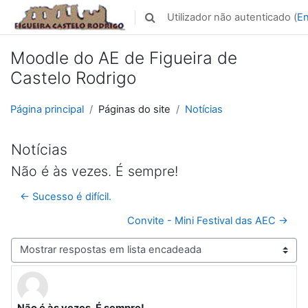
Ir para o conteúdo principal
Utilizador não autenticado (
En
Alternar a entrada da pesquisa
Moodle do AE de Figueira de
Castelo Rodrigo
Página principal
Páginas do site
Notícias
Notícias
Não é às vezes. É sempre!
← Sucesso é difícil.
Convite - Mini Festival das AEC →
Modo de visualização
Não é às vezes. É sempre!