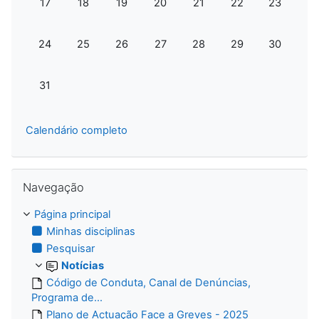
17
18
19
20
21
22
23
Sem eventos, segunda-feira, 24 de agosto
Sem eventos, terça-feira, 25 de agosto
Sem eventos, quarta-feira, 26 de agosto
Sem eventos, quinta-feira, 27 de 
Sem eventos, sexta-feira,
Sem eventos, sába
Sem evento
24
25
26
27
28
29
30
Sem eventos, segunda-feira, 31 de agosto
31
Calendário completo
Ignorar Navegação
Navegação
Página principal
Minhas disciplinas
Pesquisar
Notícias
Código de Conduta, Canal de Denúncias,
Programa de...
Plano de Actuação Face a Greves - 2025