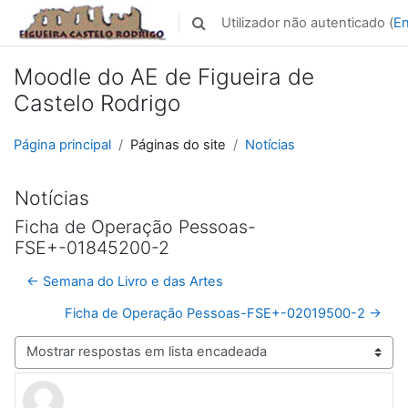
Ir para o conteúdo principal
Utilizador não autenticado (
En
Alternar a entrada da pesquisa
Moodle do AE de Figueira de
Castelo Rodrigo
Página principal
Páginas do site
Notícias
Notícias
Ficha de Operação Pessoas-
FSE+-01845200-2
← Semana do Livro e das Artes
Ficha de Operação Pessoas-FSE+-02019500-2 →
Modo de visualização