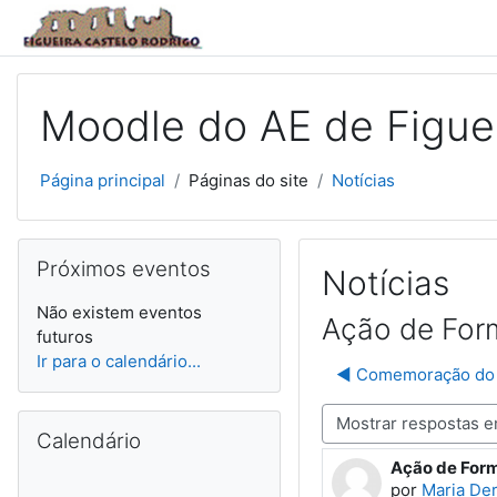
Ir para o conteúdo principal
Moodle do AE de Figuei
Página principal
Páginas do site
Notícias
Ignorar Próximos eventos
Próximos eventos
Notícias
Não existem eventos
Ação de Form
futuros
Ir para o calendário...
◀︎ Comemoração do 
Ignorar Calendário
Modo de visualização
Calendário
Ação de Form
Número de re
por
Maria Der