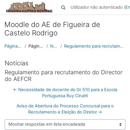
Ir para o conteúdo principal
Utilizador não autenticado (
En
Alternar a entrada da pesquisa
Moodle do AE de Figueira de
Castelo Rodrigo
Página principal
Páginas do site
Notícias
Regulamento para recrutamento do Director do AEFCR
Notícias
Regulamento para recrutamento do Director
do AEFCR
← Necessidade de docente do Gr 510 para a Escola
Portuguesa Ruy Cinatti
Aviso de Abertura do Processo Concursal para o
Recrutamento e Eleição do Diretor →
Modo de visualização