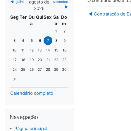
O conteúdo deste tóp
agosto de
◀︎
julho
setembro
▶︎
2026
◀︎ Contratação de E
Segunda
Terça
Quarta
Quinta
Sexta
Sábado
Domingo
Seg
Ter
Qu
Qui
Sex
Sa
Do
a
b
m
Sem eventos, sábado, 1 de agosto
Sem eventos, domingo, 2 de agosto
1
2
Sem eventos, segunda-feira, 3 de agosto
Sem eventos, terça-feira, 4 de agosto
Sem eventos, quarta-feira, 5 de agosto
Sem eventos, quinta-feira, 6 de agosto
Sem eventos, sexta-feira, 7 de agosto
Sem eventos, sábado, 8 de agosto
Sem eventos, domingo, 9 de agosto
3
4
5
6
7
8
9
Sem eventos, segunda-feira, 10 de agosto
Sem eventos, terça-feira, 11 de agosto
Sem eventos, quarta-feira, 12 de agosto
Sem eventos, quinta-feira, 13 de agosto
Sem eventos, sexta-feira, 14 de agosto
Sem eventos, sábado, 15 de agosto
Sem eventos, domingo, 16 de agosto
10
11
12
13
14
15
16
Sem eventos, segunda-feira, 17 de agosto
Sem eventos, terça-feira, 18 de agosto
Sem eventos, quarta-feira, 19 de agosto
Sem eventos, quinta-feira, 20 de agosto
Sem eventos, sexta-feira, 21 de agosto
Sem eventos, sábado, 22 de agosto
Sem eventos, domingo, 23 de agosto
17
18
19
20
21
22
23
Sem eventos, segunda-feira, 24 de agosto
Sem eventos, terça-feira, 25 de agosto
Sem eventos, quarta-feira, 26 de agosto
Sem eventos, quinta-feira, 27 de agosto
Sem eventos, sexta-feira, 28 de agosto
Sem eventos, sábado, 29 de agosto
Sem eventos, domingo, 30 de agosto
24
25
26
27
28
29
30
Sem eventos, segunda-feira, 31 de agosto
31
Calendário completo
Ignorar Navegação
Navegação
Página principal