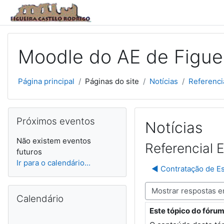
Ir para o conteúdo principal
Moodle do AE de Figuei
Página principal
Páginas do site
Notícias
Referenci
Ignorar Próximos eventos
Próximos eventos
Notícias
Não existem eventos
Referencial 
futuros
Ir para o calendário...
◀︎ Contratação de E
Ignorar Calendário
Modo de visualização
Calendário
Este tópico do fórum
Número de respostas