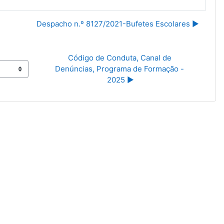
Despacho n.º 8127/2021-Bufetes Escolares ▶︎
Código de Conduta, Canal de 
Denúncias, Programa de Formação - 
2025 ▶︎