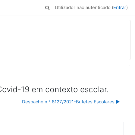
Utilizador não autenticado (
Entrar
)
Alternar a entrada da pesquisa
Covid-19 em contexto escolar.
Despacho n.º 8127/2021-Bufetes Escolares ▶︎