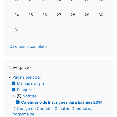
Sem eventos, segunda-feira, 24 de agosto
Sem eventos, terça-feira, 25 de agosto
Sem eventos, quarta-feira, 26 de agosto
Sem eventos, quinta-feira, 27 de 
Sem eventos, sexta-feira,
Sem eventos, sába
Sem evento
24
25
26
27
28
29
30
Sem eventos, segunda-feira, 31 de agosto
31
Calendário completo
Ignorar Navegação
Navegação
Página principal
Minhas disciplinas
Pesquisar
Notícias
Calendário de Inscrições para Exames 2014
Código de Conduta, Canal de Denúncias,
Programa de...