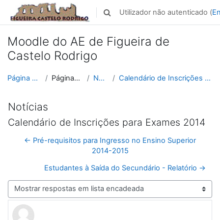
Ir para o conteúdo principal
Utilizador não autenticado (
En
Alternar a entrada da pesquisa
Moodle do AE de Figueira de
Castelo Rodrigo
Página principal
Páginas do site
Notícias
Calendário de Inscrições para Exames 2014
Notícias
Calendário de Inscrições para Exames 2014
← Pré-requisitos para Ingresso no Ensino Superior
2014-2015
Estudantes à Saída do Secundário - Relatório →
Modo de visualização