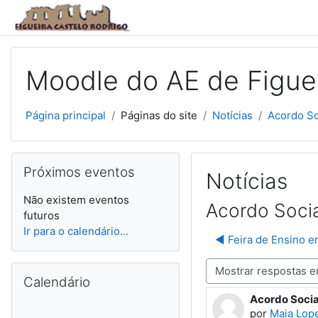
Ir para o conteúdo principal
Moodle do AE de Figuei
Página principal
Páginas do site
Notícias
Acordo So
Ignorar Próximos eventos
Próximos eventos
Notícias
Não existem eventos
Acordo Soci
futuros
Ir para o calendário...
◀︎ Feira de Ensino e
Ignorar Calendário
Modo de visualização
Calendário
Acordo Socia
Número de re
por
Maia Lop