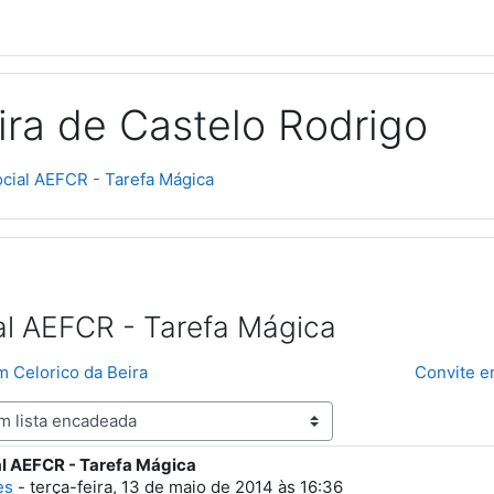
ra de Castelo Rodrigo
cial AEFCR - Tarefa Mágica
al AEFCR - Tarefa Mágica
m Celorico da Beira
Convite e
l AEFCR - Tarefa Mágica
spostas: 0
es
-
terça-feira, 13 de maio de 2014 às 16:36