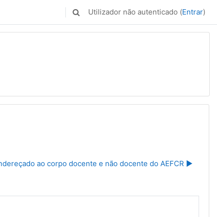
Utilizador não autenticado (
Entrar
)
Alternar a entrada da pesquisa
ndereçado ao corpo docente e não docente do AEFCR ▶︎