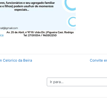
m Celorico da Beira
Convite e
Ir para...