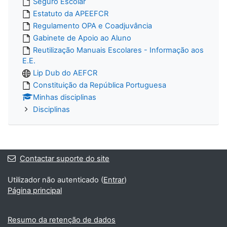
Seguro Escolar
Estatuto da APEEFCR
Regulamento OPA e Coadjuvância
Gabinete de Apoio ao Aluno
Reutilização Manuais Escolares - Informação aos
E.E.
Lip Dub do AEFCR
Constituição da República Portuguesa
Minhas disciplinas
Disciplinas
Contactar suporte do site
Utilizador não autenticado (
Entrar
)
Página principal
Resumo da retenção de dados