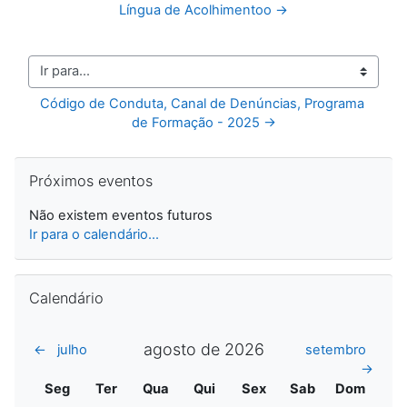
Língua de Acolhimentoo →
Ir para...
Código de Conduta, Canal de Denúncias, Programa 
de Formação - 2025 →
Ignorar Próximos eventos
Próximos eventos
Não existem eventos futuros
Ir para o calendário...
Ignorar Calendário
Calendário
agosto de 2026
←
julho
setembro
→
Segunda
Terça
Quarta
Quinta
Sexta
Sábado
Domingo
Seg
Ter
Qua
Qui
Sex
Sab
Dom
Sem eventos, sába
Sem evento