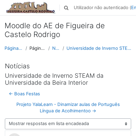
Ir para o conteúdo principal
Utilizador não autenticado (
En
Alternar a entrada da pesquisa
Moodle do AE de Figueira de
Castelo Rodrigo
Página principal
Páginas do site
Notícias
Universidade de Inverno STEAM da Universidade da B...
Notícias
Universidade de Inverno STEAM da
Universidade da Beira Interior
← Boas Festas
Projeto YalaLearn - Dinamizar aulas de Português
Língua de Acolhimentoo →
Modo de visualização