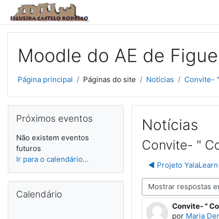
Ir para o conteúdo principal
Moodle do AE de Figuei
Página principal
Páginas do site
Notícias
Convite- 
Ignorar Próximos eventos
Próximos eventos
Notícias
Não existem eventos
Convite- " Co
futuros
Ir para o calendário...
◀︎ Projeto YalaLear
Ignorar Calendário
Modo de visualização
Calendário
Convite- " Co
Número de re
por
Maria Der