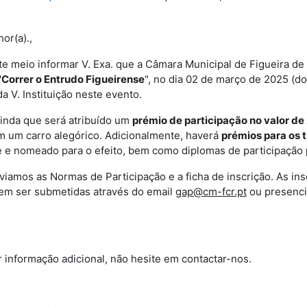
or(a).,
e meio informar V. Exa. que a Câmara Municipal de Figueira de Ca
"Correr o Entrudo Figueirense
", no dia 02 de março de 2025 (d
da V. Instituição neste evento.
inda que será atribuído um
prémio de participação no valor de
m um carro alegórico. Adicionalmente, haverá
prémios para os t
e nomeado para o efeito, bem como diplomas de participação p
iamos as Normas de Participação e a ficha de inscrição. As ins
dem ser submetidas através do email
gap@cm-fcr.pt
ou presenci
 informação adicional, não hesite em contactar-nos.