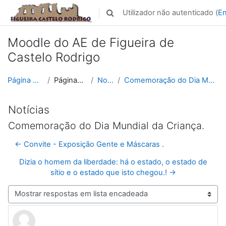
Ir para o conteúdo principal
Utilizador não autenticado (
En
Alternar a entrada da pesquisa
Moodle do AE de Figueira de
Castelo Rodrigo
Página principal
Páginas do site
Notícias
Comemoração do Dia Mundial da Criança.
Notícias
Comemoração do Dia Mundial da Criança.
← Convite - Exposição Gente e Máscaras .
Dizia o homem da liberdade: há o estado, o estado de
sítio e o estado que isto chegou.! →
Modo de visualização