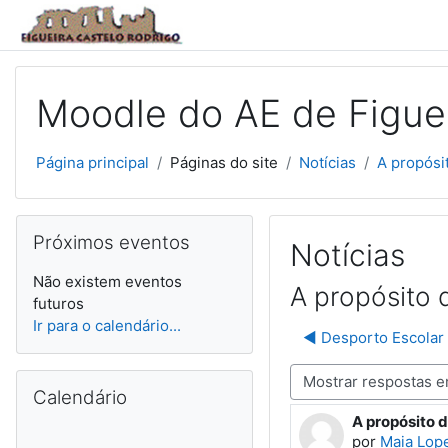
Ir para o conteúdo principal
Moodle do AE de Figuei
Página principal
Páginas do site
Notícias
A propósi
Ignorar Próximos eventos
Próximos eventos
Notícias
Não existem eventos
A propósito 
futuros
Ir para o calendário...
◀︎ Desporto Escolar
Ignorar Calendário
Modo de visualização
Calendário
A propósito d
Número de re
por
Maia Lop