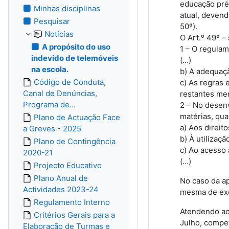
educação pré-
Minhas disciplinas
atual, devend
Pesquisar
50º).
Notícias
O Art.º 49º –
A propósito do uso
1 – O regulam
indevido de telemóveis
(…)
na escola.
b) A adequaçã
Código de Conduta,
c) As regras 
Canal de Denúncias,
restantes me
Programa de...
2 – No desenv
matérias, qua
Plano de Actuação Face
a) Aos direit
a Greves - 2025
b) À utilizaç
Plano de Contingência
c) Ao acesso 
2020-21
(…)
Projecto Educativo
Plano Anual de
No caso da ap
Actividades 2023-24
mesma de exer
Regulamento Interno
Atendendo ao 
Critérios Gerais para a
Julho, compe
Elaboração de Turmas e