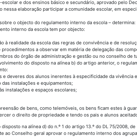
escolar e dos ensinos básico e secundário, aprovado pelo Decr
o nessa elaboração participar a comunidade escolar, em especia
 sobre o objecto do regulamento interno da escola – determina:
ento interno da escola tem por objecto:
o à realidade da escola das regras de convivência e de resoluç
e procedimentos a observar em matéria de delegação das compet
mbros do órgão de administração e gestão ou no conselho de t
olvimento do disposto na alínea b) do artigo anterior, o regula
nto:
os e deveres dos alunos inerentes à especificidade da vivência e
ão das instalações e equipamentos;
às instalações e espaços escolares;
reensão de bens, como telemóveis, os bens ficam estes à guard
cer o direito de propriedade e tendo os pais e alunos aceitado t
disposto na alínea d) do n.º 1 do artigo 13.º do DL 75/2008, de
te ao Conselho geral aprovar o regulamento interno dos agrupa