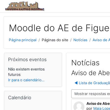
Ir para o conteúdo principal
Moodle do AE de Figuei
Página principal
Páginas do site
Notícias
Aviso de A
Ignorar Próximos eventos
Próximos eventos
Notícias
Não existem eventos
Aviso de Abe
futuros
Ir para o calendário...
◀︎ Lista de Graduaçã
Ignorar Calendário
Modo de visualização
Calendário
Aviso de Abe
Número de re
por
Maia Lop