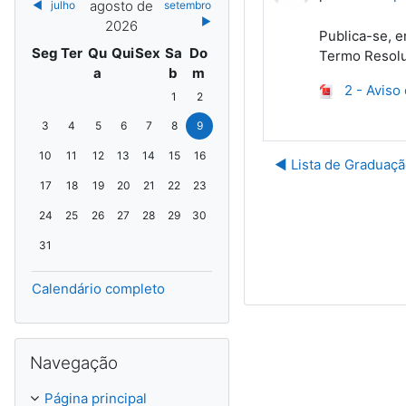
agosto de
◀︎
julho
setembro
▶︎
2026
Publica-se, e
Segunda
Terça
Quarta
Quinta
Sexta
Sábado
Domingo
Seg
Ter
Qu
Qui
Sex
Sa
Do
Termo Resolut
a
b
m
2 - Aviso
Sem eventos, sábado, 1 de agosto
Sem eventos, domingo, 2 de agosto
1
2
Sem eventos, segunda-feira, 3 de agosto
Sem eventos, terça-feira, 4 de agosto
Sem eventos, quarta-feira, 5 de agosto
Sem eventos, quinta-feira, 6 de agosto
Sem eventos, sexta-feira, 7 de agosto
Sem eventos, sábado, 8 de agosto
Sem eventos, domingo, 9 de agosto
3
4
5
6
7
8
9
Sem eventos, segunda-feira, 10 de agosto
Sem eventos, terça-feira, 11 de agosto
Sem eventos, quarta-feira, 12 de agosto
Sem eventos, quinta-feira, 13 de agosto
Sem eventos, sexta-feira, 14 de agosto
Sem eventos, sábado, 15 de agosto
Sem eventos, domingo, 16 de agosto
10
11
12
13
14
15
16
◀︎ Lista de Graduaçã
Sem eventos, segunda-feira, 17 de agosto
Sem eventos, terça-feira, 18 de agosto
Sem eventos, quarta-feira, 19 de agosto
Sem eventos, quinta-feira, 20 de agosto
Sem eventos, sexta-feira, 21 de agosto
Sem eventos, sábado, 22 de agosto
Sem eventos, domingo, 23 de agosto
17
18
19
20
21
22
23
Sem eventos, segunda-feira, 24 de agosto
Sem eventos, terça-feira, 25 de agosto
Sem eventos, quarta-feira, 26 de agosto
Sem eventos, quinta-feira, 27 de agosto
Sem eventos, sexta-feira, 28 de agosto
Sem eventos, sábado, 29 de agosto
Sem eventos, domingo, 30 de agosto
24
25
26
27
28
29
30
Sem eventos, segunda-feira, 31 de agosto
31
Calendário completo
Ignorar Navegação
Navegação
Página principal