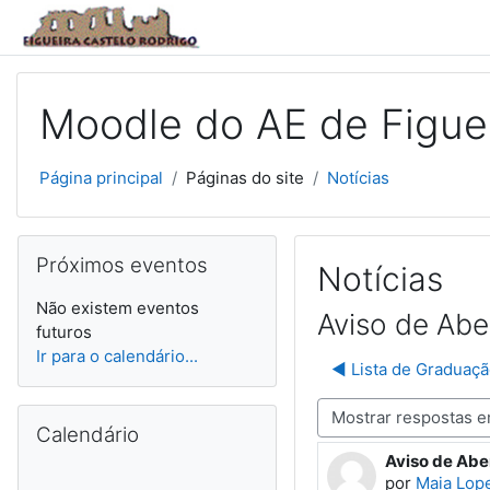
Ir para o conteúdo principal
Moodle do AE de Figuei
Página principal
Páginas do site
Notícias
Ignorar Próximos eventos
Próximos eventos
Notícias
Não existem eventos
Aviso de Abe
futuros
Ir para o calendário...
◀︎ Lista de Graduaçã
Ignorar Calendário
Modo de visualização
Calendário
Aviso de Abe
Número de re
por
Maia Lop