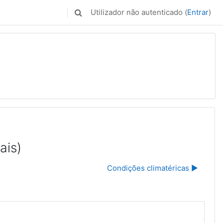
Utilizador não autenticado (
Entrar
)
Alternar a entrada da pesquisa
ais)
Condições climatéricas ▶︎