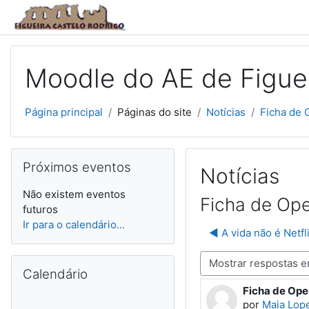
Ir para o conteúdo principal
Moodle do AE de Figuei
Página principal
Páginas do site
Notícias
Ficha de 
Ignorar Próximos eventos
Próximos eventos
Notícias
Não existem eventos
Ficha de Ope
futuros
Ir para o calendário...
◀︎ A vida não é Netf
Ignorar Calendário
Modo de visualização
Calendário
Ficha de Ope
Número de re
por
Maia Lop