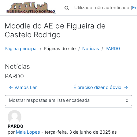
Ir para o conteúdo principal
Utilizador não autenticado (
En
Alternar a entrada da pesquisa
Moodle do AE de Figueira de
Castelo Rodrigo
Página principal
Páginas do site
Notícias
PARD0
Notícias
PARD0
← Vamos Ler.
É preciso dizer o óbvio! →
Modo de visualização
PARD0
Número de respostas: 0
por
Maia Lopes
-
terça-feira, 3 de junho de 2025 às