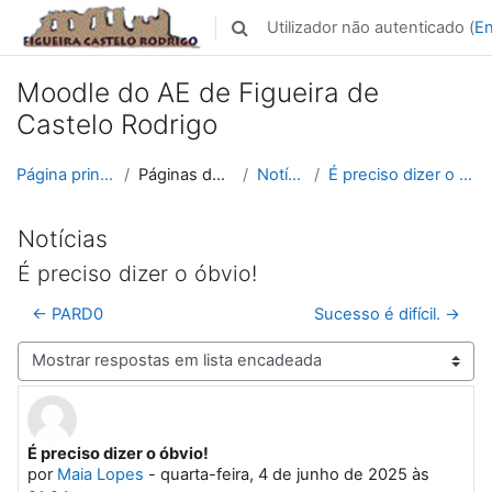
Ir para o conteúdo principal
Utilizador não autenticado (
En
Alternar a entrada da pesquisa
Moodle do AE de Figueira de
Castelo Rodrigo
Página principal
Páginas do site
Notícias
É preciso dizer o óbvio!
Notícias
É preciso dizer o óbvio!
← PARD0
Sucesso é difícil. →
Modo de visualização
É preciso dizer o óbvio!
Número de respostas: 0
por
Maia Lopes
-
quarta-feira, 4 de junho de 2025 às